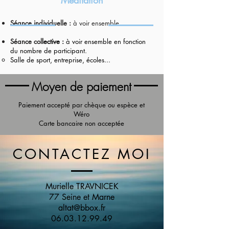
Méditation
Séance individuelle :
à voir ensemble.
Séance col
lective :
à voir ensemble en fonction
du nombre de participant.
Salle de sport, entreprise, écoles...
Moyen de paiement
Paiement accepté par chèque ou espèce et
Wéro
Carte bancaire non acceptée
CONTACTEZ MOI
Murielle TRAVNICEK
77 Seine et Marne
altat@bbox.fr
06.03.12.99.49